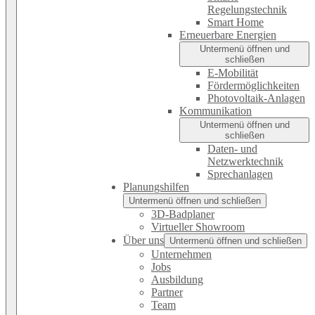
Regelungstechnik
Smart Home
Erneuerbare Energien
Untermenü öffnen und
schließen
E-Mobilität
Fördermöglichkeiten
Photovoltaik-Anlagen
Kommunikation
Untermenü öffnen und
schließen
Daten- und
Netzwerktechnik
Sprechanlagen
Planungshilfen
Untermenü öffnen und schließen
3D-Badplaner
Virtueller Showroom
Über uns
Untermenü öffnen und schließen
Unternehmen
Jobs
Ausbildung
Partner
Team