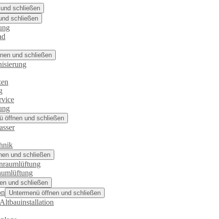
 und schließen
und schließen
ung
ad
nen und schließen
isierung
zen
g
rvice
ung
 öffnen und schließen
asser
hnik
nen und schließen
nraumlüftung
aumlüftung
en und schließen
on
Untermenü öffnen und schließen
Altbauinstallation