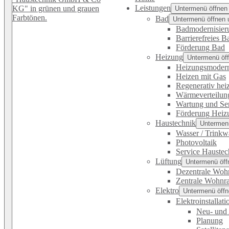
Leistungen
Untermenü öffnen
Bad
Untermenü öffnen 
Badmodernisier
Barrierefreies B
Förderung Bad
Heizung
Untermenü öff
Heizungsmodern
Heizen mit Gas
Regenerativ hei
Wärmeverteilun
Wartung und Se
Förderung Heiz
Haustechnik
Untermenü
Wasser / Trinkw
Photovoltaik
Service Haustec
Lüftung
Untermenü öff
Dezentrale Woh
Zentrale Wohnr
Elektro
Untermenü öffn
Elektroinstallati
Neu- und 
Planung