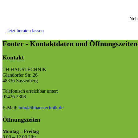
Nehm
Jetzt beraten lassen
Footer - Kontaktdaten und Öffnungszeiten
Kontakt
TH HAUSTECHNIK
Glandorfer Str. 26
48336 Sassenberg
Telefonisch erreichbar unter:
05426 2308
E-Mail:
info@thhaustechnik.de
Öffnungszeiten
Montag – Freitag
8.00 – 12.00 Uhr