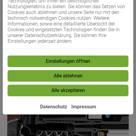
Technologien, um Ihnen ein bestmögliches
Nutzungserlebnis zu bieten. Sie können das Setzen von
Cookies auch ablehnen und unsere Seite nur mit den
Nur 550 Watt, ohne auf die gewohnte Leistung eines
technisch notwendigen Cookies nutzen. Weitere
typischen Hauswasserwerkes zu verzichten – und dass
Informationen, sowie eine detaillierte Übersicht der
bei außergewöhnlich geringer Geräuschbelastung von
Cookies und eingesetzten Technologien finden Sie in
ca. 44 dB(A). Die kompakte Bauweise, das robuste
unserer Datenschutzerklärung. Sie können Ihre
Aluminiumgehäuse und die hohe Schutzklasse IPX4
Einstellungen jederzeit ändern.
(Spritzwasserschutz) ermöglichen ganz neue
Aufstellmöglichkeiten. Der Vorteil der geringen
Abmessungen liegt auf der Hand: Kaum eine
Einstellungen öffnen
Druckerhöhungspumpe lässt sich derzeit mit so wenig
Platzbedarf installieren. SCALA2 ist aber auch
spritzwassergeschützt und daher bedenkenlos für die
Alle ablehnen
Außenaufstellung geeignet.
Alle akzeptieren
Datenschutz
Impressum